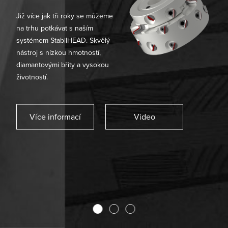
Vydona dlouhodobě drží krok
i s výrobci plastových oken, kde
vyrábí jak frézy, tak svařovací
příložky pro profily předních
světových firem.
Více informací