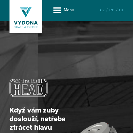
cz
/
en
/
ru
Menu
Okna jsou světlem
domova
a my pro
ně máme
nástrojové řešení